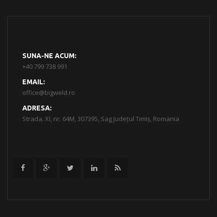
SUNA-NE ACUM:
+40 799 738 991
EMAIL:
office@bigweld.ro
ADRESA:
Strada. XI, nr. 64M, 307395, Sag Județul Timiș, Romania