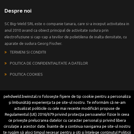
Despre noi
SC Big-Weld SRL este o companie tanara, care si-a inceput activitatea in
anul 2010 avand ca obiect principal de activitate sudura prin
electrofuziune si cap-cap a tevilor de polietilena de inalta densitate, cu
aparate de sudura Georg Fischer.
TERMENI SI CONDITII
POLITICA DE CONFIDENTIALITATE A DATELOR
POLITICA COOKIES
BW Instal
pehdweld.bwinstal.ro foloseşte fişiere de tip cookie pentru a personaliza
și îmbunătăți experiența ta pe site-ul nostru. Te informăm că ne-am
BW Instal
este definit de termenii încredere și know-how și își propune
actualizat politicile cu cele mai recente modificări propuse de
să informeze continuu clienții săi cu privire la noutățile din domeniul
Regulamentul (UE) 2016/679 privind protecția persoanelor fizice în ceea
instalațiilor. În acest sens, în magazinul online
www.bwinstal.ro
ce privește prelucrarea datelor cu caracter personal și privind libera
circulație a acestor date. Înainte de a continua navigarea pe site-ul nostru
te rugăm să aloci timpul necesar pentru a citi și înțelege conținutul Politicii