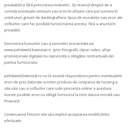
prealabilă și fără precizarea motivelor, își rezervă dreptul de a
corectă eventuale omisiuni sau erori în afișare care pot surveni în
urmă unor greșeli de dactilografiere, lipsa de acuratețe sau erori ale
softurilor care fac posibilă funcționarea acestui, fără a anunță în
prealabil.
Descrierea bunurilor sau a serviciilor prezentate pe
www.pehdweld.bwinstal.ro (prin fotografii, clipuri video, afișe
promoționale digitale) nu reprezintă o obligăție contractuală din
partea furnizorului.
pehdweld.bwinstal.ro nu își asumă răspunderea pentru eventualele
erori de preț datorate erorilor produse de compania de hosting a
site-ului sau a softurilor care sutin prezența online a acestuia.
Aceste posibile erori nu obligă furnizorul la nicio dauna morală sau
finaciară.
Continuarea folosirii site-ului implică acceptarea modificărilor
efectuate.