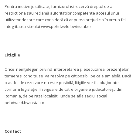
Pentru motive justificate, furnizorul își rezervă dreptul de a
restricționa sau reclamă autorităților competențe accesul unui
utilizator despre care consideră că ar putea prejudicia în vreun fel
integritatea siteului www.pehdweld.bwinstal.ro
Litigiile
Orice neinţelegeri privind interpretarea şi executarea prezențelor
termeni și condiții, se va rezolva pe cât posibil pe cale amiabilă. Dacă
o astfel de rezolvare nu este posibilă, litigiile vor fi soluţionate
conform legislaţiei în vigoare de către organele judecătorești din
România, de pe rază localității unde se află sediul social
pehdweld.bwinstal.ro
Contact