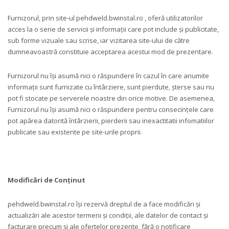
Furnizorul, prin site-ul pehdweld.bwinstal.ro , oferă utilizatorilor
acces la o serie de servicii și informații care pot include și publicitate,
sub forme vizuale sau scrise, iar vizitarea site-ului de către
dumneavoastră constituie acceptarea acestui mod de prezentare.
Furnizorul nu își asumă nici o răspundere în cazul în care anumite
informații sunt furnizate cu întârziere, sunt pierdute, șterse sau nu
pot fi stocate pe serverele noastre din orice motive. De asemenea,
Furnizorul nu își asumă nici o răspundere pentru consecințele care
pot apărea datorită întârzierii, pierderii sau inexactitatii infomatiilor
publicate sau existente pe site-urile proprii.
Modificări de Conținut
pehdweld.bwinstal.ro își rezervă dreptul de a face modificări și
actualizări ale acestor termeni și condiții, ale datelor de contact și
facturare precum și ale ofertelor prezente, fără o notificare