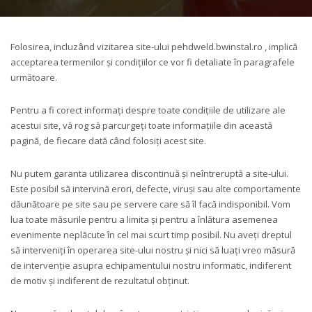
Folosirea, incluzând vizitarea site-ului pehdweld.bwinstal.ro , implică
acceptarea termenilor și condițiilor ce vor fi detaliate în paragrafele
următoare.
Pentru a fi corect informați despre toate condițiile de utilizare ale
acestui site, vă rog să parcurgeți toate informațiile din această
pagină, de fiecare dată când folosiți acest site.
Nu putem garanta utilizarea discontinuă și neîntreruptă a site-ului.
Este posibil să intervină erori, defecte, viruși sau alte comportamente
dăunătoare pe site sau pe servere care să îl facă indisponibil. Vom
lua toate măsurile pentru a limita și pentru a înlătura asemenea
evenimente neplăcute în cel mai scurt timp posibil. Nu aveți dreptul
să interveniți în operarea site-ului nostru și nici să luați vreo măsură
de intervenție asupra echipamentului nostru informatic, indiferent
de motiv și indiferent de rezultatul obținut.