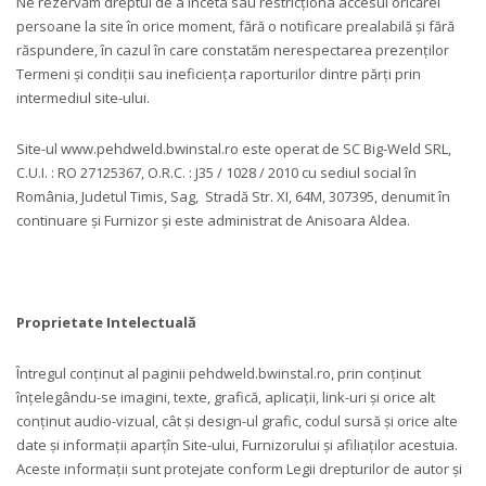
Ne rezervăm dreptul de a înceta sau restricționa accesul oricărei
persoane la site în orice moment, fără o notificare prealabilă și fără
răspundere, în cazul în care constatăm nerespectarea prezenților
Termeni și condiții sau ineficiența raporturilor dintre părți prin
intermediul site-ului.
Site-ul www.pehdweld.bwinstal.ro este operat de SC Big-Weld SRL,
C.U.I. : RO 27125367, O.R.C. : J35 / 1028 / 2010 cu sediul social în
România, Judetul Timis, Sag, Stradă Str. XI, 64M, 307395, denumit în
continuare și Furnizor și este administrat de Anisoara Aldea.
Proprietate Intelectuală
Întregul conținut al paginii pehdweld.bwinstal.ro, prin conținut
înțelegându-se imagini, texte, grafică, aplicații, link-uri și orice alt
conținut audio-vizual, cât și design-ul grafic, codul sursă și orice alte
date și informații aparțîn Site-ului, Furnizorului și afiliaților acestuia.
Aceste informații sunt protejate conform Legii drepturilor de autor și