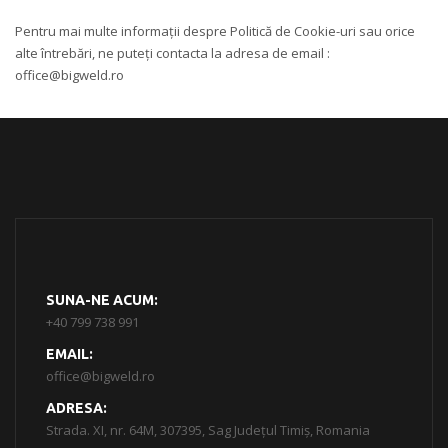
Pentru mai multe informații despre Politică de Cookie-uri sau orice
alte întrebări, ne puteți contacta la adresa de email :
office@bigweld.ro
SUNA-NE ACUM:
+40 799 738 991
EMAIL:
office@bigweld.ro
ADRESA:
Strada. XI, nr. 64M, 307395, Sag Județul Timiș, Romania